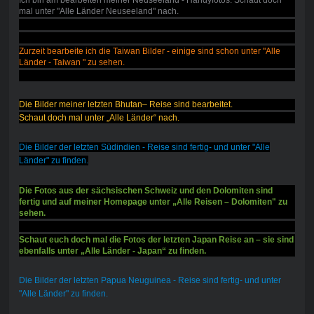
Ich bin am bearbeiten meiner Neuseeland - Handyfotos. Schaut doch
mal unter "Alle Länder Neuseeland" nach.
Zurzeit bearbeite ich die Taiwan Bilder - einige sind schon unter "Alle
Länder - Taiwan " zu sehen.
Die Bilder meiner letzten Bhutan– Reise sind bearbeitet.
Schaut doch mal unter „Alle Länder“ nach.
Die Bilder der letzten Südindien - Reise sind fertig- und unter "Alle
Länder" zu finden.
Die Fotos aus der sächsischen Schweiz und den Dolomiten sind
fertig und auf meiner Homepage unter „Alle Reisen – Dolomiten" zu
sehen.
Schaut euch doch mal die Fotos der letzten Japan Reise an – sie sind
ebenfalls unter „Alle Länder - Japan“ zu finden.
Die Bilder der letzten Papua Neuguinea - Reise sind fertig- und unter
"Alle Länder" zu finden.