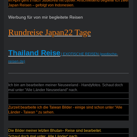
Im April geht’s nach Südkorea mit Djoser. Anschließend begleite ich zwei
Japan Reisen – gefolgt von Indonesien.
Werbung für von mir begleitete Reisen
Rundreise Japan22 Tage
Thailand Reise
| EXOTISCHE REISEN (exotische-
reisen.de)
Ich bin am bearbeiten meiner Neuseeland - Handyfotos. Schaut doch
mal unter "Alle Länder Neuseeland" nach.
Zurzeit bearbeite ich die Taiwan Bilder - einige sind schon unter "Alle
Länder - Taiwan " zu sehen.
Die Bilder meiner letzten Bhutan– Reise sind bearbeitet.
Schaut doch mal unter „Alle Länder“ nach.