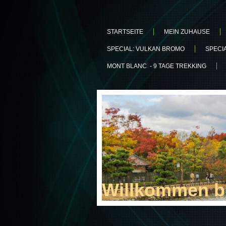
STARTSEITE
MEIN ZUHAUSE
SPECIAL: VULKAN BROMO
SPECI
MONT BLANC - 9 TAGE TREKKING
Willkommen be