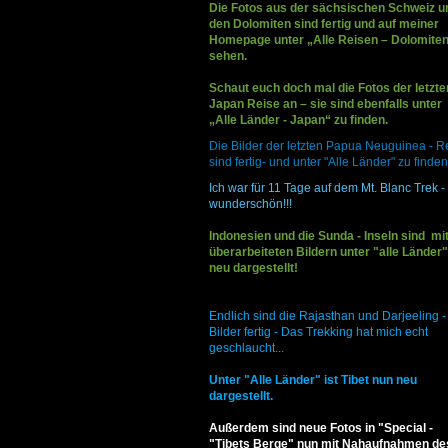
Die Fotos aus der sächsischen Schweiz u
den Dolomiten sind fertig und auf meiner
Homepage unter „Alle Reisen – Dolomiten
sehen.
Schaut euch doch mal die Fotos der letzte
Japan Reise an – sie sind ebenfalls unter
„Alle Länder - Japan“ zu finden.
Die Bilder der letzten Papua Neuguinea - R
sind fertig- und unter "Alle Länder" zu finden
Ich war für 11 Tage auf dem Mt. Blanc Trek -
wunderschön!!!
Indonesien und die Sunda - Inseln sind mi
überarbeiteten Bildern unter "alle Länder"
neu dargestellt!
Endlich sind die Rajasthan und Darjeeling -
Bilder fertig - Das Trekking hat mich echt
geschlaucht...
Unter "Alle Länder" ist Tibet nun neu
dargestellt.
Außerdem sind neue Fotos in "Special -
"Tibets Berge" nun mit Nahaufnahmen de