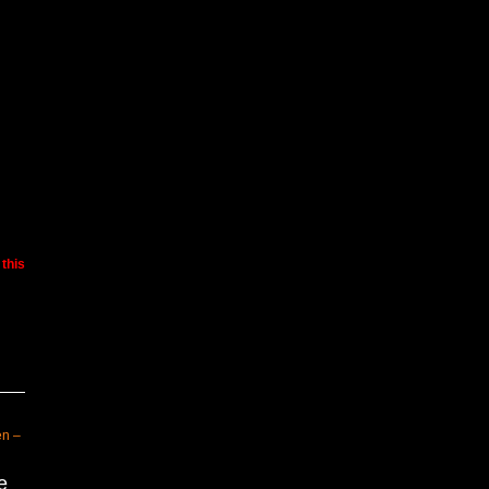
 this
en –
e