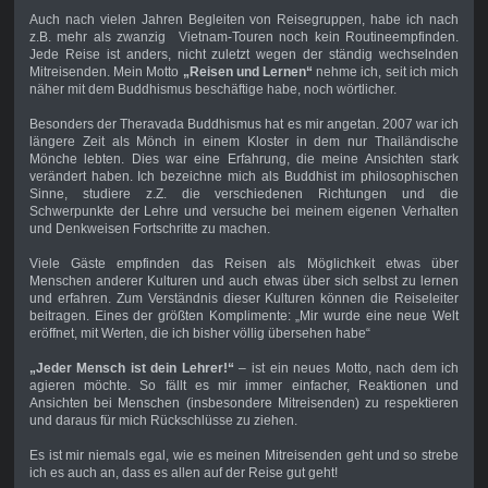
Auch nach vielen Jahren Begleiten von Reisegruppen, habe ich nach
z.B. mehr als zwanzig Vietnam-Touren noch kein Routineempfinden.
Jede Reise ist anders, nicht zuletzt wegen der ständig wechselnden
Mitreisenden. Mein Motto
„Reisen und Lernen“
nehme ich, seit ich mich
näher mit dem Buddhismus beschäftige habe, noch wörtlicher.
Besonders der Theravada Buddhismus hat es mir angetan. 2007 war ich
längere Zeit als Mönch in einem Kloster in dem nur Thailändische
Mönche lebten. Dies war eine Erfahrung, die meine Ansichten stark
verändert haben. Ich bezeichne mich als Buddhist im philosophischen
Sinne, studiere z.Z. die verschiedenen Richtungen und die
Schwerpunkte der Lehre und versuche bei meinem eigenen Verhalten
und Denkweisen Fortschritte zu machen.
Viele Gäste empfinden das Reisen als Möglichkeit etwas über
Menschen anderer Kulturen und auch etwas über sich selbst zu lernen
und erfahren. Zum Verständnis dieser Kulturen können die Reiseleiter
beitragen. Eines der größten Komplimente: „Mir wurde eine neue Welt
eröffnet, mit Werten, die ich bisher völlig übersehen habe“
„Jeder Mensch ist dein Lehrer!“
– ist ein neues Motto, nach dem ich
agieren möchte. So fällt es mir immer einfacher, Reaktionen und
Ansichten bei Menschen (insbesondere Mitreisenden) zu respektieren
und daraus für mich Rückschlüsse zu ziehen.
Es ist mir niemals egal, wie es meinen Mitreisenden geht und so strebe
ich es auch an, dass es allen auf der Reise gut geht!